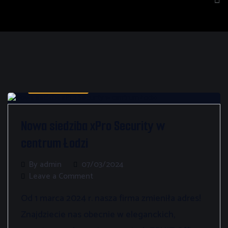
Bez kategorii
Nowa siedziba xPro Security w
centrum Łodzi
By admin
07/03/2024
Leave a Comment
Od 1 marca 2024 r. nasza firma zmieniła adres!
Znajdziecie nas obecnie w eleganckich,