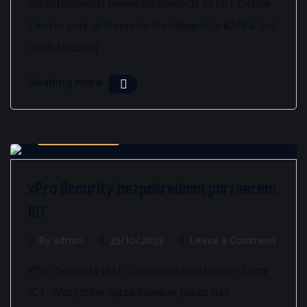
przestronnych pomieszczeniach ZENIT Office
Center przy ul.Henryka Sienkiewicza 82/84, tuż
obok łódzkiej
Reading More
Bez kategorii
xPro Security bezpośrednim partnerem
ICT
By admin
23/10/2023
Leave a Comment
xPro Security jest oficjalnym partnerem firmy
ICT. Wszystkie sprzedawane przez nas