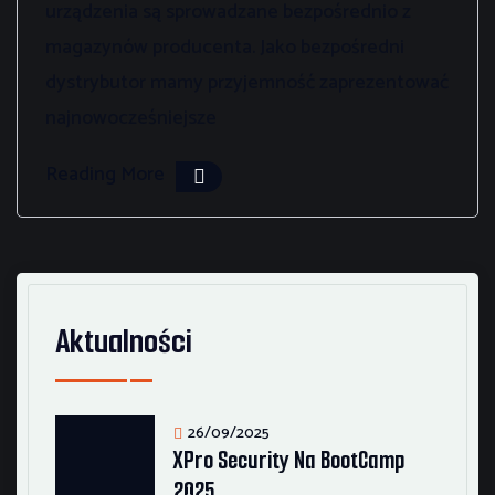
urządzenia są sprowadzane bezpośrednio z
magazynów producenta. Jako bezpośredni
dystrybutor mamy przyjemność zaprezentować
najnowocześniejsze
Reading More
Aktualności
26/09/2025
XPro Security Na BootCamp
2025