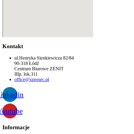
Kontakt
ul.Henryka Sienkiewicza 82/84
90-318 Łódź
Centrum Biurowe ZENIT
IIIp. lok.311
office@xprosec.pl
inkedin
Youtube
Informacje