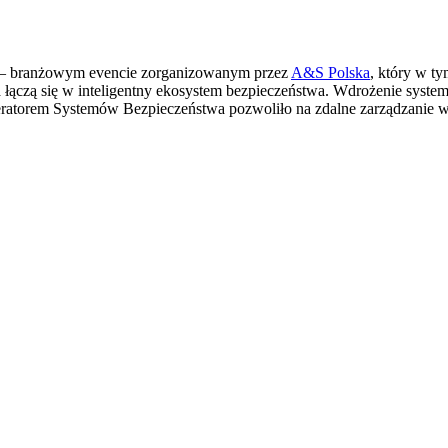
– branżowym evencie zorganizowanym przez
A&S Polska
, który w t
a łączą się w inteligentny ekosystem bezpieczeństwa. Wdrożenie syste
atorem Systemów Bezpieczeństwa pozwoliło na zdalne zarządzanie w