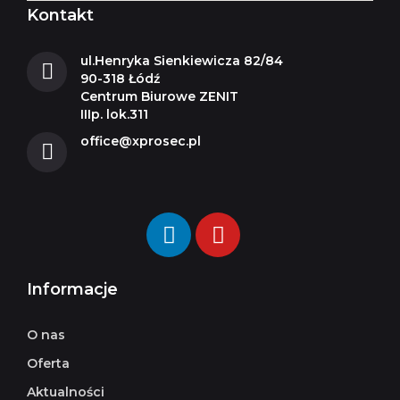
Kontakt
ul.Henryka Sienkiewicza 82/84
90-318 Łódź
Centrum Biurowe ZENIT
IIIp. lok.311
office@xprosec.pl
Informacje
O nas
Oferta
Aktualności