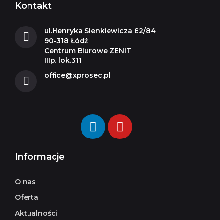
Kontakt
ul.Henryka Sienkiewicza 82/84
90-318 Łódź
Centrum Biurowe ZENIT
IIIp. lok.311
office@xprosec.pl
Informacje
O nas
Oferta
Aktualności