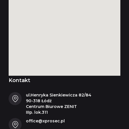
Kontakt
ul.Henryka Sienkiewicza 82/84
90-318 Łódź
Centrum Biurowe ZENIT
IIIp. lok.311
office@xprosec.pl