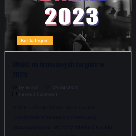
Bez kategorii
DNAKE na branżowych targach w
2023r.
By admin
05/04/2023
Leave a Comment
DNAKE oferuje łatwe i inteligentne
rozwiązania w zakresie komunikacji,
bezpieczeństwa i ochrony mienia dla wielu