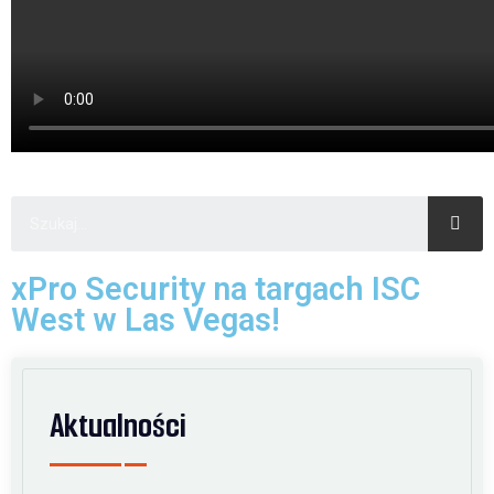
xPro Security na targach ISC
West w Las Vegas!
Aktualności