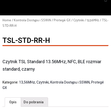
Home
/
Kontrola Dostępu i SSWiN
/
Protegé GX
/
Czytniki
/
13,56MHz
/ TSL-
STD-RR-H
TSL-STD-RR-H
Czytnik TSL Standard 13.56MHz, NFC, BLE rozmiar
standard, czarny
Kategorie:
13,56MHz
,
Czytniki
,
Kontrola Dostępu i SSWiN
,
Protegé
GX
Opis
Do pobrania