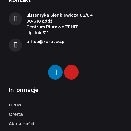
Kontakt
ul.Henryka Sienkiewicza 82/84
90-318 Łódź
Centrum Biurowe ZENIT
IIIp. lok.311
office@xprosec.pl
Informacje
O nas
Oferta
Aktualności