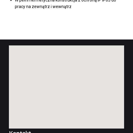
W pełni hermetyczna konstrukcja z ochroną IP IP65 do
pracy na zewnątrz i wewnątrz