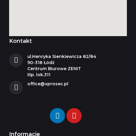
Kontakt
ul.Henryka Sienkiewicza 82/84
90-318 Łódź
Centrum Biurowe ZENIT
IIIp. lok.311
office@xprosec.pl
Informacje