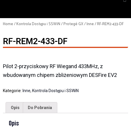
Home
/
Kontrola Dostępu i SSWiN
/
Protegé GX
/
Inne
/ RF-REM2-433-DF
RF-REM2-433-DF
Pilot 2-przyciskowy RF Wiegand 433MHz, z
wbudowanym chipem zbliżeniowym DESFire EV2
Kategorie:
Inne
,
Kontrola Dostępu i SSWiN
Opis
Do Pobrania
Opis