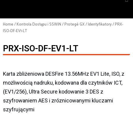
Home
/
Kontrola Dostępu i SSWiN
/
Protegé GX
/
Identyfikatory
/ PRX-
ISO-DF-EV1-LT
PRX-ISO-DF-EV1-LT
Karta zbliżeniowa DESFire 13.56MHz EV1 Lite, ISO, z
możliwością nadruku, kodowana dla czytników ICT,
(EV1/256), Ultra Secure kodowanie 3 DES z
szyfrowaniem AES i zróznicowanymi kluczami
szyfrującymi