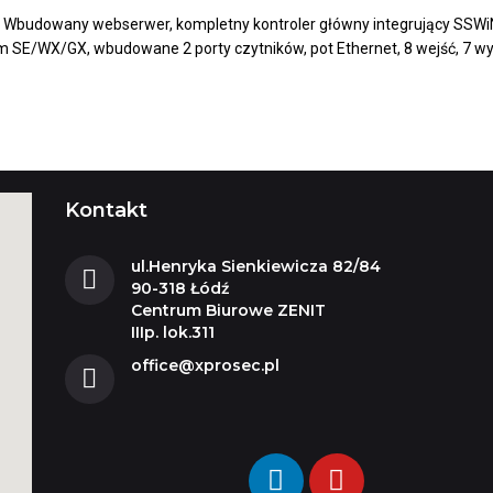
o. Wbudowany webserwer, kompletny kontroler główny integrujący SSW
SE/WX/GX, wbudowane 2 porty czytników, pot Ethernet, 8 wejść, 7 wy
Kontakt
ul.Henryka Sienkiewicza 82/84
90-318 Łódź
Centrum Biurowe ZENIT
IIIp. lok.311
office@xprosec.pl