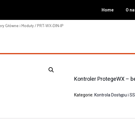
Home
O na
ery Główne i Moduły
/ PRT-WX-DIN-IP
Kontroler ProtegeWX – be
Kategorie:
Kontrola Dostępu i S