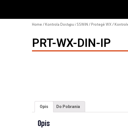
Home
/
Kontrola Dostępu i SSWiN
/
Protegé WX
/
Kontrol
PRT-WX-DIN-IP
Opis
Do Pobrania
Opis