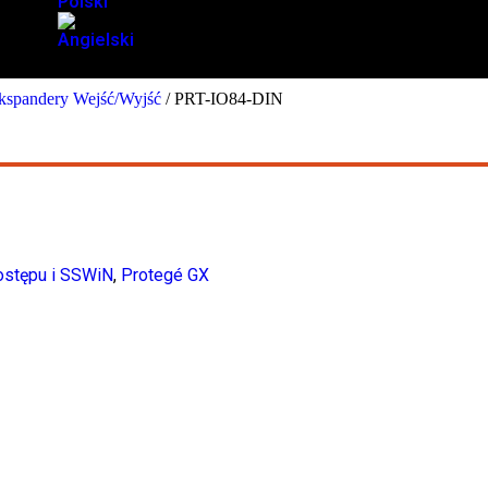
kspandery Wejść/Wyjść
/ PRT-IO84-DIN
ostępu i SSWiN
,
Protegé GX