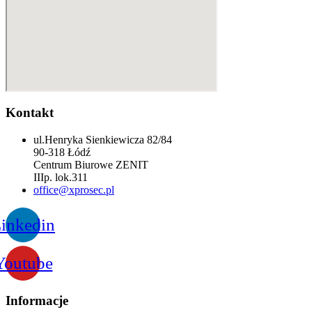
Kontakt
ul.Henryka Sienkiewicza 82/84
90-318 Łódź
Centrum Biurowe ZENIT
IIIp. lok.311
office@xprosec.pl
inkedin
Youtube
Informacje