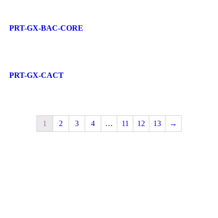
PRT-GX-BAC-CORE
PRT-GX-CACT
1
2
3
4
…
11
12
13
→