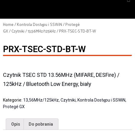
Home
/
Kontrola Dostępu i SSWiN
/
Protegé
GX
/
Czytniki
/
13,56MHz/125kHz
/ PRX-TSEC-STD-BT-W
PRX-TSEC-STD-BT-W
Czytnik TSEC STD 13.56MHz (MIFARE, DESFire) /
125kHz / Bluetooth Low Energy, biały
Kategorie:
13,56MHz/125kHz
,
Czytniki
,
Kontrola Dostępu i SSWiN
,
Protegé GX
Opis
Do pobrania