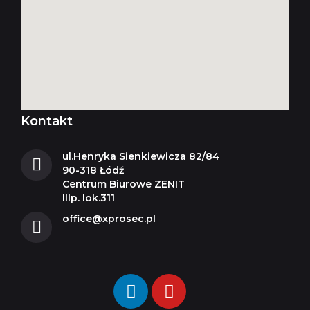
Kontakt
ul.Henryka Sienkiewicza 82/84
90-318 Łódź
Centrum Biurowe ZENIT
IIIp. lok.311
office@xprosec.pl