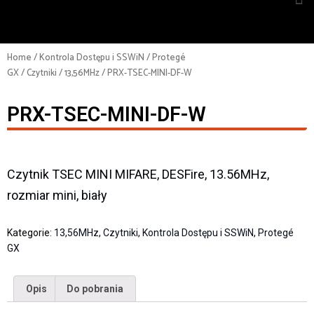
Home
/
Kontrola Dostępu i SSWiN
/
Protegé
GX
/
Czytniki
/
13,56MHz
/ PRX-TSEC-MINI-DF-W
PRX-TSEC-MINI-DF-W
Czytnik TSEC MINI MIFARE, DESFire, 13.56MHz,
rozmiar mini, biały
Kategorie:
13,56MHz
,
Czytniki
,
Kontrola Dostępu i SSWiN
,
Protegé
GX
Opis
Do pobrania