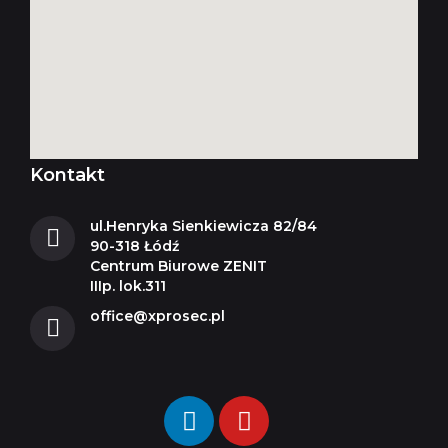
Kontakt
ul.Henryka Sienkiewicza 82/84
90-318 Łódź
Centrum Biurowe ZENIT
IIIp. lok.311
office@xprosec.pl