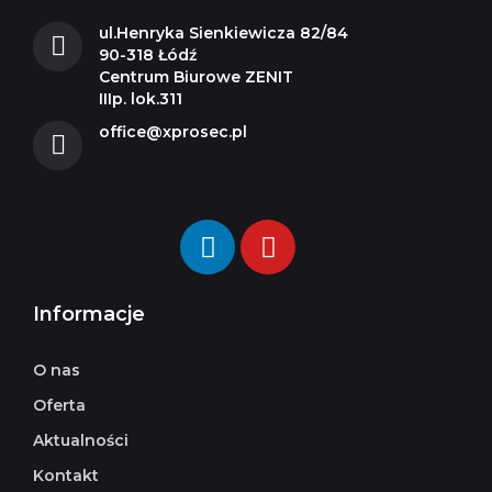
ul.Henryka Sienkiewicza 82/84
90-318 Łódź
Centrum Biurowe ZENIT
IIIp. lok.311
office@xprosec.pl
Informacje
O nas
Oferta
Aktualności
Kontakt