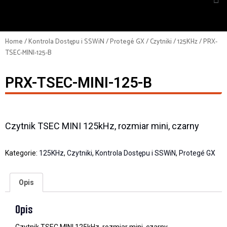
Home
/
Kontrola Dostępu i SSWiN
/
Protegé GX
/
Czytniki
/
125KHz
/ PRX-
TSEC-MINI-125-B
PRX-TSEC-MINI-125-B
Czytnik TSEC MINI 125kHz, rozmiar mini, czarny
Kategorie:
125KHz
,
Czytniki
,
Kontrola Dostępu i SSWiN
,
Protegé GX
Opis
Opis