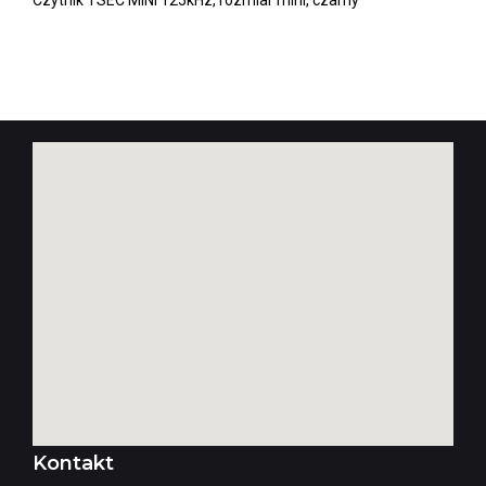
Czytnik TSEC MINI 125kHz, rozmiar mini, czarny
Kontakt