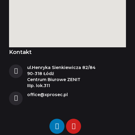
Kontakt
ul.Henryka Sienkiewicza 82/84
90-318 Łódź
Centrum Biurowe ZENIT
IIIp. lok.311
office@xprosec.pl