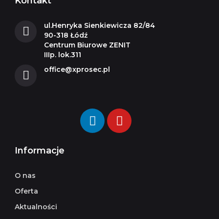
Kontakt
ul.Henryka Sienkiewicza 82/84
90-318 Łódź
Centrum Biurowe ZENIT
IIIp. lok.311
office@xprosec.pl
Informacje
O nas
Oferta
Aktualności