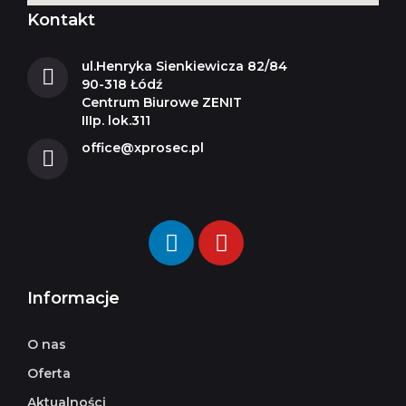
Kontakt
ul.Henryka Sienkiewicza 82/84
90-318 Łódź
Centrum Biurowe ZENIT
IIIp. lok.311
office@xprosec.pl
Informacje
O nas
Oferta
Aktualności