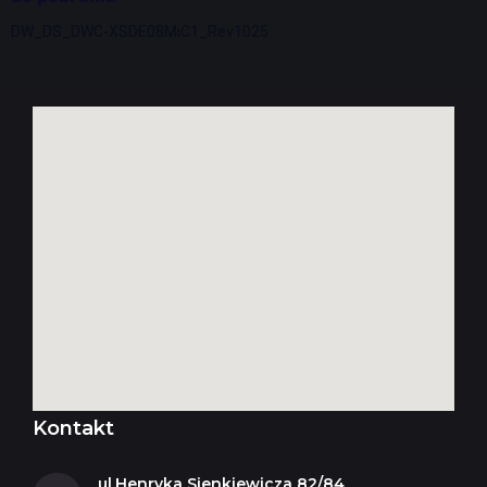
DW_DS_DWC-XSDE08MiC1_Rev1025
Kontakt
ul.Henryka Sienkiewicza 82/84