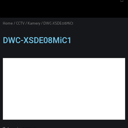
Home
/
CCTV
/
Kamery
/ DWC-XSDE08MiC1
DWC-XSDE08MiC1
Kamera MEGApix Ai CaaS (Camera as a System) 4K,
Kopułka, True WDR 120dB, obiektyw 2.7 – 13.5mm
autofocus P-Iris, Smart IR™ do 40m, IN/OUT:1 we / 1 wy,
audio: 1 we / 1 wy, analityka Ai Deep Learning, IP67, IK10,
Caas (Camera as a System – wbudowane
oprogramowanie DW SPECTRUM z wbudowaną pamięcią
do zapisu 1TB), StarLight Plus™, Zimny Start -40°C, Smart
DNR™ 3D, True D&N, AGC, BLC, De-Fog™, AWB, OnVIF,
NDAA/TAA, gwarancja 5 lat, NDAA/TAA, gwarancja 5 lat