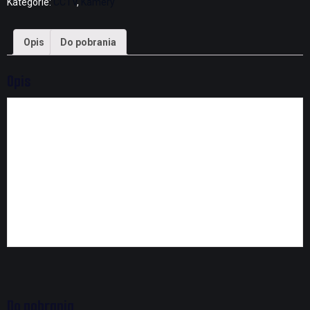
Kategorie:
CCTV
,
Kamery
Opis
Do pobrania
Opis
Kamera MEGApix Ai CaaS (Camera as a System) 4K,
Kopułka, True WDR 120dB, obiektyw 2.7 - 13.5mm
autofocus P-Iris, Smart IR™ do 40m, IN/OUT:1 we / 1 wy,
audio: 1 we / 1 wy, analityka Ai Deep Learning, IP67, IK10,
Caas (Camera as a System - wbudowane oprogramowanie
DW SPECTRUM z wbudowaną pamięcią do zapisu 1TB),
StarLight Plus™, Zimny Start -40°C, Smart DNR™ 3D, True
D&N, AGC, BLC, De-Fog™, AWB, OnVIF, NDAA/TAA,
gwarancja 5 lat, NDAA/TAA, gwarancja 5 lat
Do pobrania