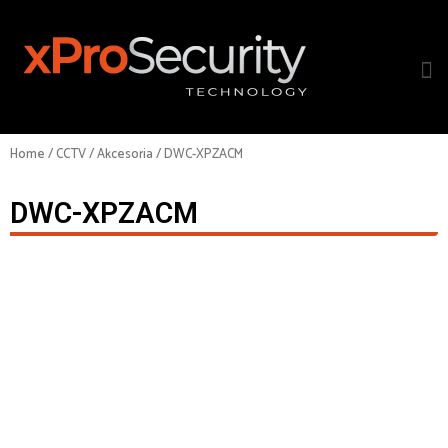
Home
/
CCTV
/
Akcesoria
/ DWC-XPZACM
DWC-XPZACM