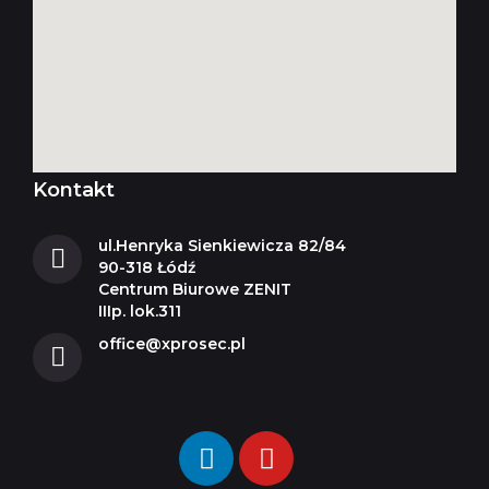
Kontakt
ul.Henryka Sienkiewicza 82/84
90-318 Łódź
Centrum Biurowe ZENIT
IIIp. lok.311
office@xprosec.pl