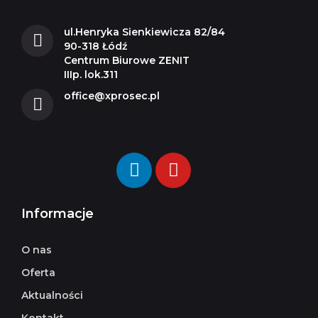
ul.Henryka Sienkiewicza 82/84
90-318 Łódź
Centrum Biurowe ZENIT
IIIp. lok.311
office@xprosec.pl
Informacje
O nas
Oferta
Aktualności
Kontakt