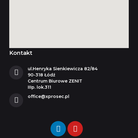
Kontakt
ul.Henryka Sienkiewicza 82/84
90-318 Łódź
Centrum Biurowe ZENIT
IIIp. lok.311
office@xprosec.pl