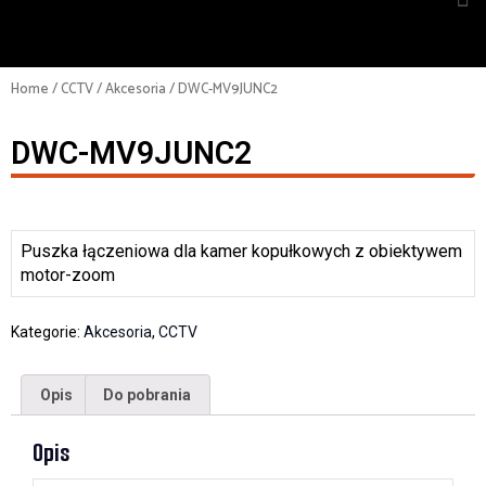
Home
/
CCTV
/
Akcesoria
/ DWC-MV9JUNC2
DWC-MV9JUNC2
Puszka łączeniowa dla kamer kopułkowych z obiektywem
motor-zoom
Kategorie:
Akcesoria
,
CCTV
Opis
Do pobrania
Opis