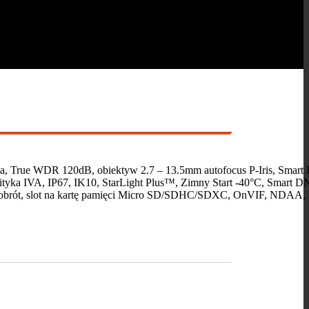
 True WDR 120dB, obiektyw 2.7 – 13.5mm autofocus P-Iris, Smar
analityka IVA, IP67, IK10, StarLight Plus™, Zimny Start -40°C, Sma
brót, slot na kartę pamięci Micro SD/SDHC/SDXC, OnVIF, NDAA, g