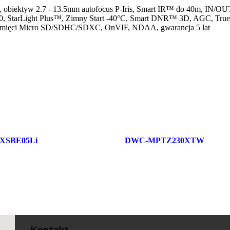
iektyw 2.7 - 13.5mm autofocus P-Iris, Smart IR™ do 40m, IN/OU
 IK10, StarLight Plus™, Zimny Start -40°C, Smart DNR™ 3D, AGC, Tr
 pamięci Micro SD/SDHC/SDXC, OnVIF, NDAA, gwarancja 5 lat
XSBE05Li
DWC-MPTZ230XTW