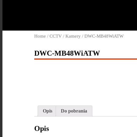
Home
/
CCTV
/
Kamery
/ DWC-MB48WiATW
DWC-MB48WiATW
Opis
Do pobrania
Opis