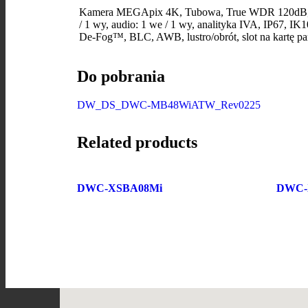
Kamera MEGApix 4K, Tubowa, True WDR 120dB, ob
/ 1 wy, audio: 1 we / 1 wy, analityka IVA, IP67,
De-Fog™, BLC, AWB, lustro/obrót, slot na kartę
Do pobrania
DW_DS_DWC-MB48WiATW_Rev0225
Related products
DWC-XSBA08Mi
DWC-