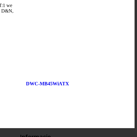
T:1 we
ue D&N,
DWC-MB45WiATX