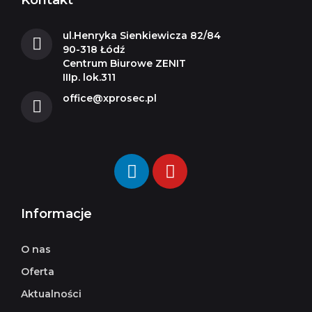
Kontakt
ul.Henryka Sienkiewicza 82/84
90-318 Łódź
Centrum Biurowe ZENIT
IIIp. lok.311
office@xprosec.pl
Informacje
O nas
Oferta
Aktualności