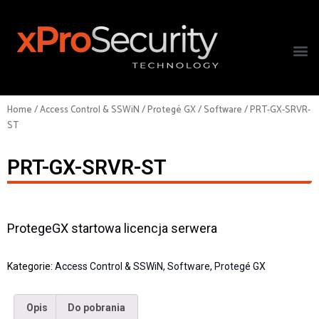
Home
/
Access Control & SSWiN
/
Protegé GX
/
Software
/ PRT-GX-SRVR-
ST
PRT-GX-SRVR-ST
ProtegeGX startowa licencja serwera
Kategorie:
Access Control & SSWiN
,
Software
,
Protegé GX
Opis
Do pobrania