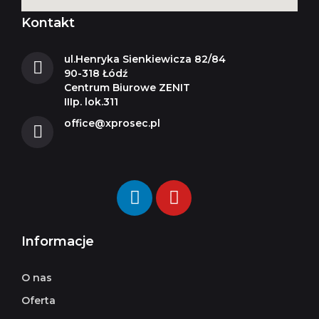
Kontakt
ul.Henryka Sienkiewicza 82/84
90-318 Łódź
Centrum Biurowe ZENIT
IIIp. lok.311
office@xprosec.pl
Informacje
O nas
Oferta